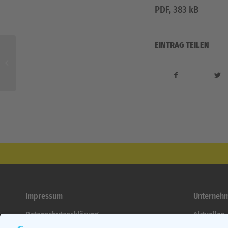
PDF, 383 kB
EINTRAG TEILEN
Leistungserklärung – DoP-HHW-40-02 –
Balkenschichtholz
Impressum
Unterneh
Datenschutzerklärung
Aktuelles