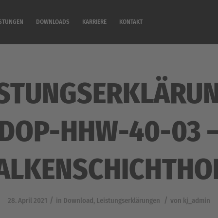
ISTUNGEN
DOWNLOADS
KARRIERE
KONTAKT
ISTUNGSERKLÄRUN
DOP-HHW-40-03 
ALKENSCHICHTHO
/
/
28. April 2021
in
Download
,
Leistungserklärungen
von
kj_admin